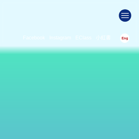
To
Facebook
Instagram
EClass
小紅書
Eng
2017年05月 第14期校訊
首頁
>
學校刊物
>
校訊