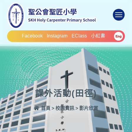
To
Facebook
Instagram
EClass
小紅書
Eng
課外活動(田徑)
首頁
>
校園資訊
>
影片欣賞