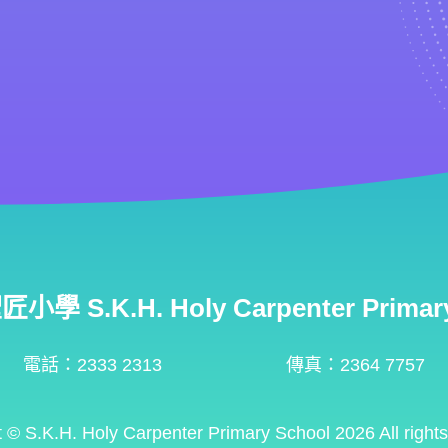
學 S.K.H. Holy Carpenter Primary
電話：2333 2313
傳真：2364 7757
t ©
S.K.H. Holy Carpenter Primary School
2026 All right