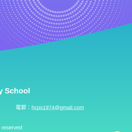
 School
電郵：
hcps1974@gmail.com
s reserved