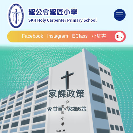
To
Facebook
Instagram
EClass
小紅書
Eng
家課政策
首頁
>
家課政策