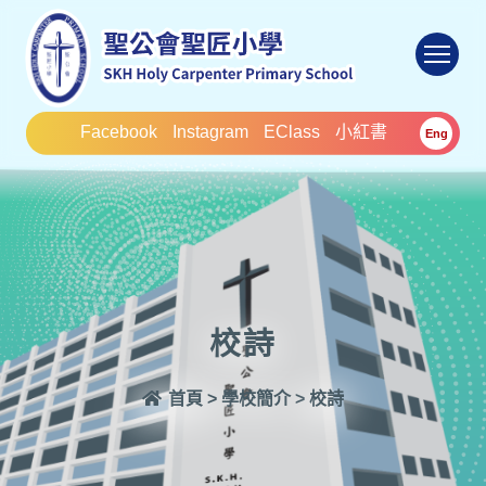
To
Facebook
Instagram
EClass
小紅書
Eng
校詩
首頁
>
學校簡介
>
校詩