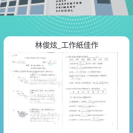
林俊炫_工作紙佳作