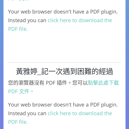
Your web browser doesn't have a PDF plugin.
Instead you can
click here to download the
PDF file.
黃雅婷_記一次遇到困難的經過
您的瀏覽器沒有 PDF 插件。您可以
點擊此處下載
PDF 文件。
Your web browser doesn't have a PDF plugin.
Instead you can
click here to download the
PDF file.