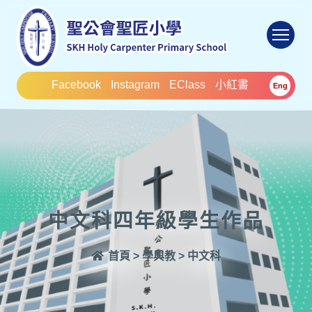
To
Facebook
Instagram
EClass
小紅書
Eng
中文科四年級學生作品
首頁
>
學與教
>
中文科