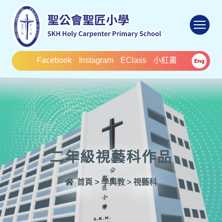
To
Facebook
Instagram
EClass
小紅書
Eng
二年級視藝科作品
首頁
>
學與教
>
視藝科