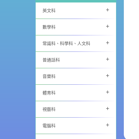
+
英文科
+
數學科
+
常識科、科學科、人文科
+
普通話科
+
音樂科
+
體育科
+
視藝科
+
電腦科