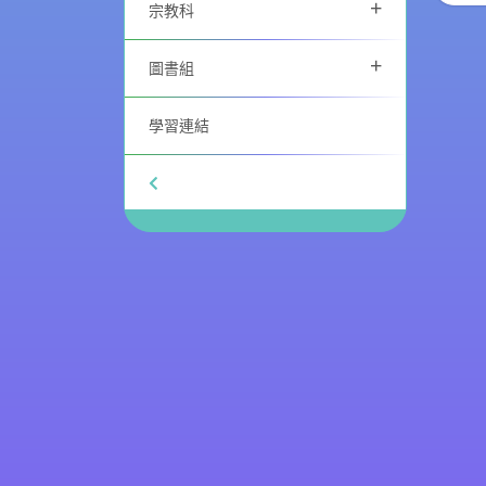
+
宗教科
+
圖書組
學習連結