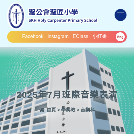
To
Facebook
Instagram
EClass
小紅書
Eng
2025年7月班際音樂表演
首頁
>
學與教
>
音樂科