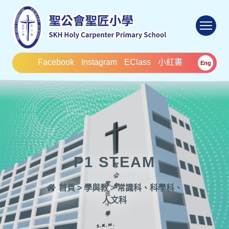
To
Facebook
Instagram
EClass
小紅書
Eng
P1 STEAM
首頁
>
學與教
>
常識科、科學科、
人文科