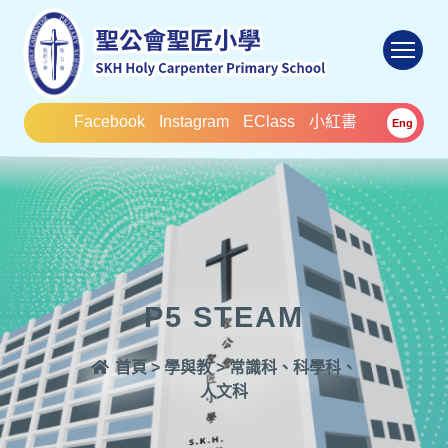
To
Facebook
Instagram
EClass
小紅書
Eng
P5 STEAM
首頁
>
學與教
>
常識科、科學科、
人文科