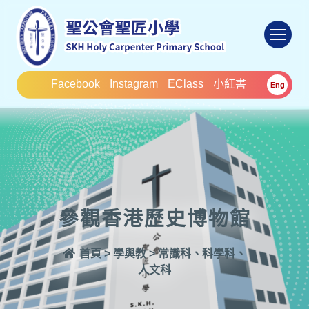
To
Facebook
Instagram
EClass
小紅書
Eng
參觀香港歷史博物館
首頁
>
學與教
>
常識科、科學科、
人文科