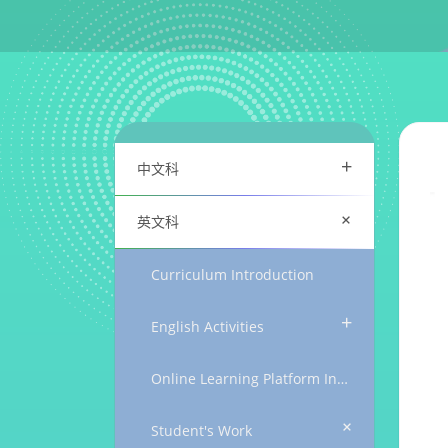
+
中文科
+
英文科
Curriculum Introduction
+
English Activities
Online Learning Platform Introduction
+
Student's Work