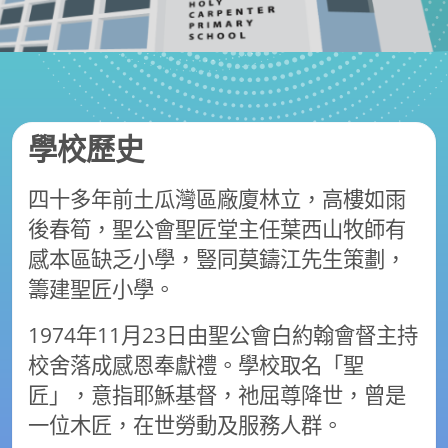
學校歷史
四十多年前土瓜灣區廠廈林立，高樓如雨
後春筍，聖公會聖匠堂主任葉西山牧師有
感本區缺乏小學，豎同莫鑄江先生策劃，
籌建聖匠小學。
1974年11月23日由聖公會白約翰會督主持
校舍落成感恩奉獻禮。學校取名「聖
匠」，意指耶穌基督，祂屈尊降世，曾是
一位木匠，在世勞動及服務人群。