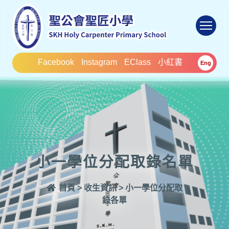
To
Facebook
Instagram
EClass
小紅書
Eng
小一學位分配取錄名單
首頁
>
收生資訊
>
小一學位分配取
錄各單