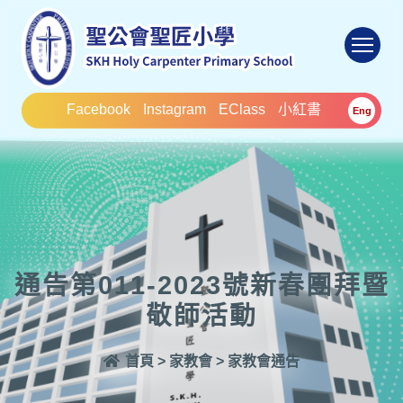
To
Facebook
Instagram
EClass
小紅書
Eng
通告第011-2023號新春團拜暨
敬師活動
首頁
>
家教會
>
家教會通告