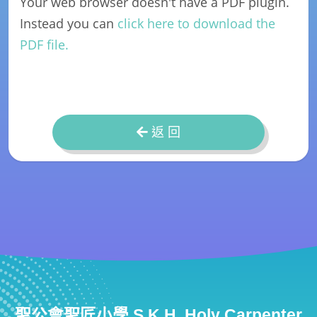
Your web browser doesn't have a PDF plugin.
Instead you can
click here to download the
PDF file.
返 回
聖公會聖匠小學 S.K.H. Holy Carpenter