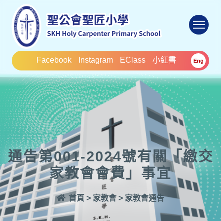
To
Facebook
Instagram
EClass
小紅書
Eng
通告第001-2024號有關「繳交
家教會會費」事宜
首頁
>
家教會
>
家教會通告