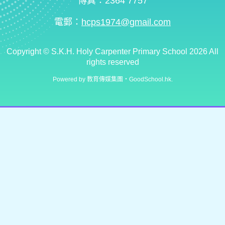
傳真：2364 7757
電郵：
hcps1974@gmail.com
Copyright ©
S.K.H. Holy Carpenter Primary School
2026 All
rights reserved
Powered by
教育傳媒集團
‧
GoodSchool.hk
.