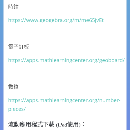
時鐘
https://www.geogebra.org/m/me65jvEt
電子釘板
https://apps.mathlearningcenter.org/geoboard/
數粒
https://apps.mathlearningcenter.org/number-
pieces/
流動應用程式下載
使用)︰
(iPad