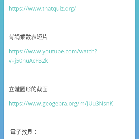
https://www.thatquiz.org/
背誦乘數表短片
https://www.youtube.com/watch?
v=j50nuAcFB2k
立體圖形的截面
https://www.geogebra.org/m/JUu3NsnK
電子教具︰