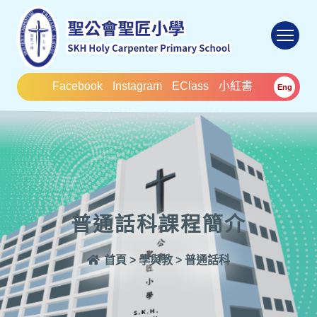
To
Facebook
Instagram
EClass
小紅書
Eng
普通話科課程簡介
首頁
>
學與教
>
普通話科