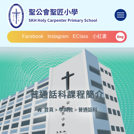
To
Facebook
Instagram
EClass
小紅書
Eng
普通話科課程簡介
首頁
>
學與教
>
普通話科