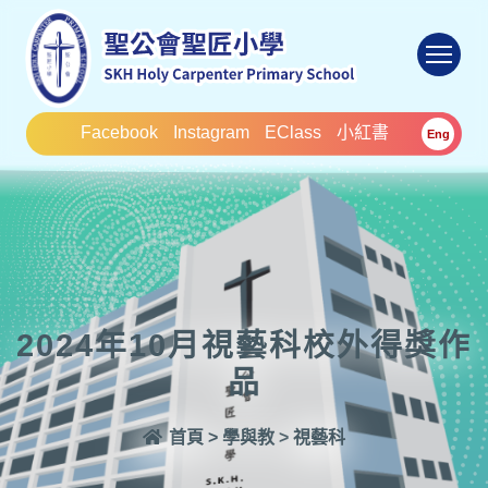
To
Facebook
Instagram
EClass
小紅書
Eng
2024年10月視藝科校外得獎作
品
首頁
>
學與教
>
視藝科