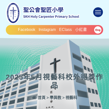
To
Facebook
Instagram
EClass
小紅書
Eng
2025年5月視藝科校外得獎作
品
首頁
>
學與教
>
視藝科