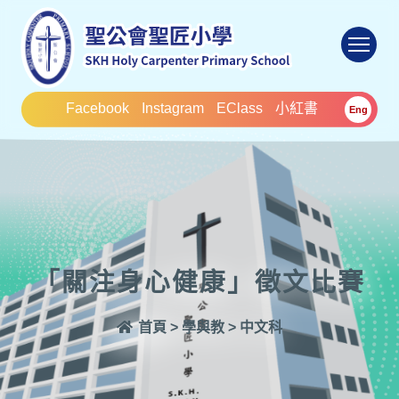
To
Facebook
Instagram
EClass
小紅書
Eng
「關注身心健康」徵文比賽
首頁
>
學與教
>
中文科