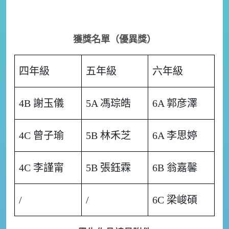
獲獎名單（優異獎）
四年級
五年級
六年級
4B 謝玉儀
5A 馮琮皓
6A 郭彦澤
4C 曾子瑜
5B 林禾芝
6A 李思婷
4C 李謹甯
5B 張鈺霖
6B 翁嘉馨
/
/
6C 梁峻碩