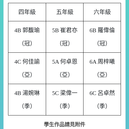
四年級
五年級
六年級
4B 郭馥瑜
5B 崔君亦
6B 羅偉倫
（冠）
（冠）
（冠）
4C 何佳諭
5A 何卓恩
6A 周梓曦
（亞）
（亞）
（亞）
4B 湯婉琳
5C 梁偉一
6C 呂卓然
（季）
（季）
（季）
學生作品請見附件