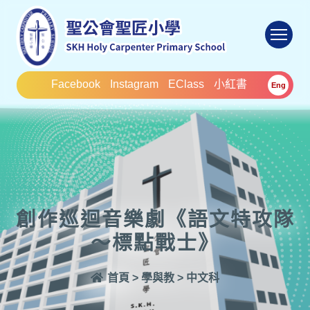
To
Facebook
Instagram
EClass
小紅書
Eng
創作巡迴音樂劇《語文特攻隊
～標點戰士》
首頁
>
學與教
>
中文科