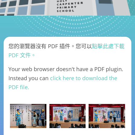
您的瀏覽器沒有 PDF 插件。您可以
點擊此處下載
PDF 文件。
Your web browser doesn't have a PDF plugin.
Instead you can
click here to download the
PDF file.