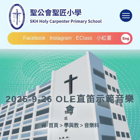
To
Facebook
Instagram
EClass
小紅書
Eng
2025-9-26 OLE直笛示範音樂
會
首頁
>
學與教
>
音樂科