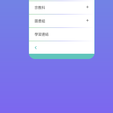
+
宗教科
+
圖書組
學習連結