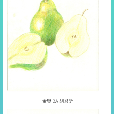
金獎 2A 胡君昕