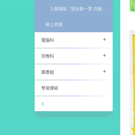
九龍城區「投出新一票 共繪新藍圖」填色比賽
網上資源
+
電腦科
+
宗教科
+
圖書組
學習連結