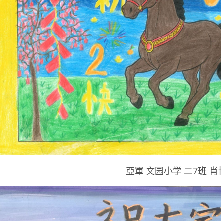
亞軍 文园小学 二7班 