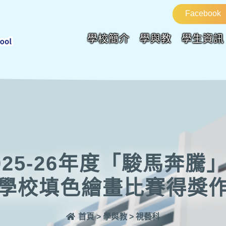
Facebook
學校簡介
學與教
學生資訊
025-26年度「駿馬奔騰
學校填色繪畫比賽得獎
首頁
>
學與教
>
視藝科