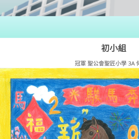
初小組
冠軍 聖公會聖匠小學 3A