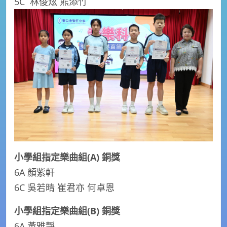
5C 林俊炫 熊添竹
小學組指定樂曲組(A) 銅獎
6A 顏紫軒
6C 吳若晴 崔君亦 何卓恩
小學組指定樂曲組(B) 銅獎
6A 黃雅靜