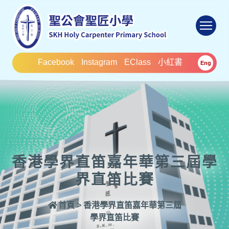
To
Facebook
Instagram
EClass
小紅書
Eng
香港學界直笛嘉年華第三屆學
界直笛比賽
首頁
>
香港學界直笛嘉年華第三屆
學界直笛比賽