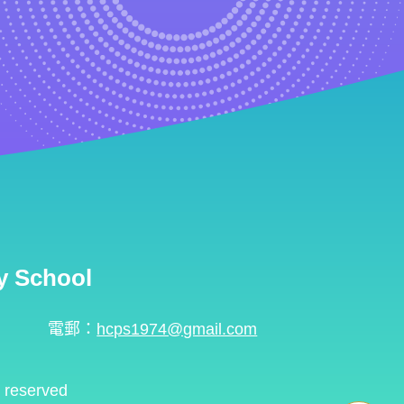
 School
電郵：
hcps1974@gmail.com
s reserved