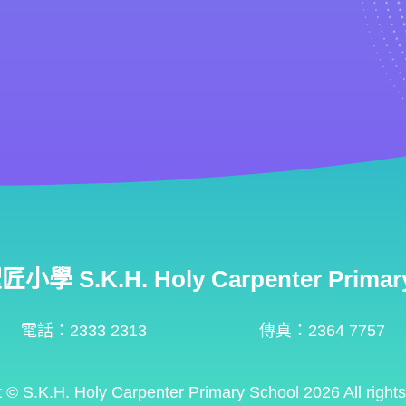
學 S.K.H. Holy Carpenter Primary
電話：2333 2313
傳真：2364 7757
t ©
S.K.H. Holy Carpenter Primary School
2026 All right