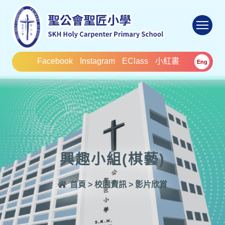
To
Facebook
Instagram
EClass
小紅書
Eng
興趣小組(棋藝)
首頁
>
校園資訊
>
影片欣賞