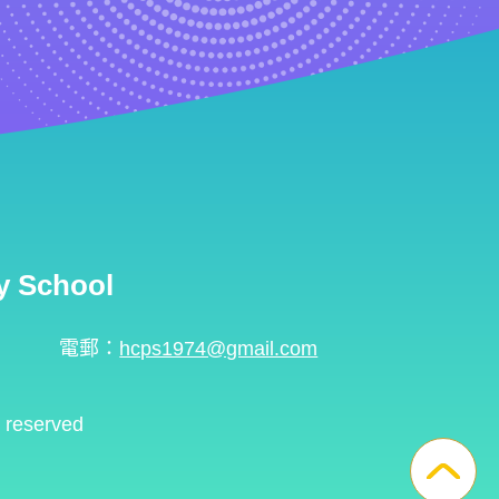
 School
電郵：
hcps1974@gmail.com
s reserved