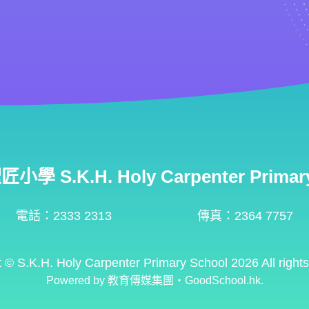
學 S.K.H. Holy Carpenter Primary
電話：2333 2313
傳真：2364 7757
t ©
S.K.H. Holy Carpenter Primary School
2026 All right
Powered by
教育傳媒集團
‧
GoodSchool.hk
.