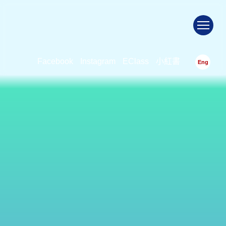
To
Facebook
Instagram
EClass
小紅書
Eng
興趣小組(木笛小組)
首頁
>
校園資訊
>
影片欣賞