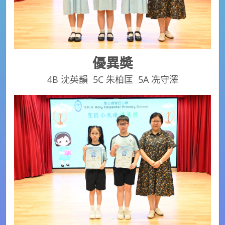
優異奬
4B 沈英韻 5C 朱柏匡 5A 冼守澤