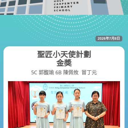
2026年7月8日
聖匠小天使計劃
金奬
5C 郭馥瑜 6B 陳佩攸 冒丁元