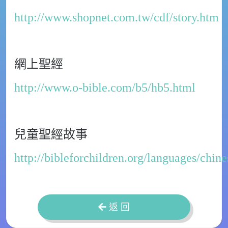
http://www.shopnet.com.tw/cdf/story.htm
網上聖經
http://www.o-bible.com/b5/hb5.html
兒童聖經故事
http://bibleforchildren.org/languages/chine
返 回