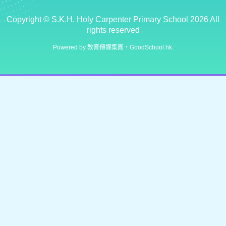
Copyright ©
S.K.H. Holy Carpenter Primary School
2026 All
rights reserved
Powered by
教育傳媒集團
‧
GoodSchool.hk
.