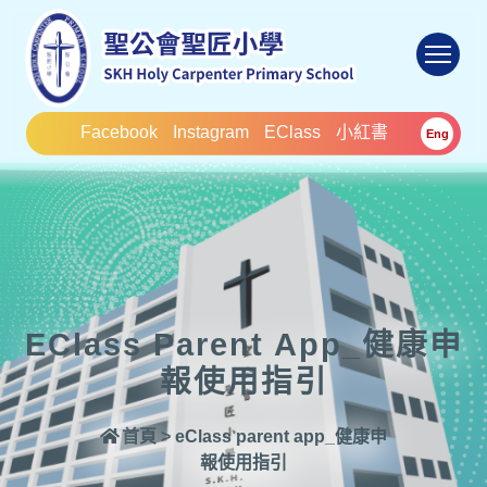
To
Facebook
Instagram
EClass
小紅書
Eng
EClass Parent App_健康申
報使用指引
首頁
>
eClass parent app_健康申
報使用指引