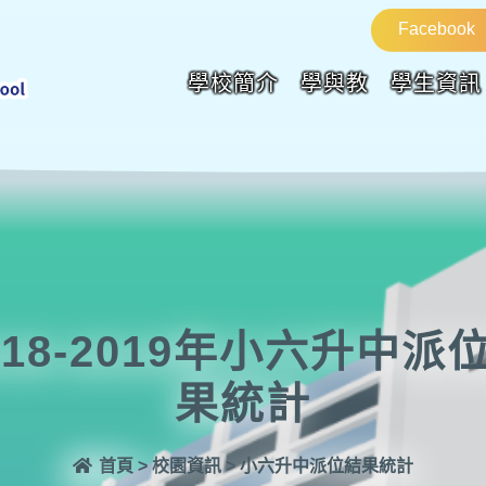
Facebook
學校簡介
學與教
學生資訊
018-2019年小六升中派
果統計
首頁
>
校園資訊
>
小六升中派位結果統計