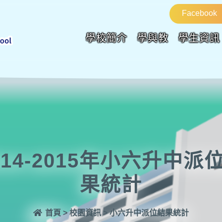
Facebook
學校簡介
學與教
學生資訊
014-2015年小六升中派
果統計
首頁
>
校園資訊
>
小六升中派位結果統計