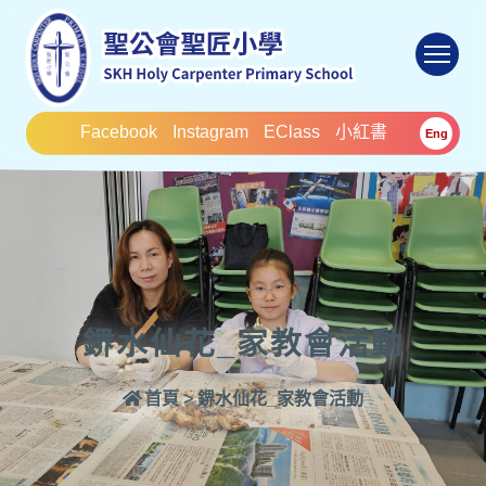
To
Facebook
Instagram
EClass
小紅書
Eng
鎅水仙花_家教會活動
首頁
>
鎅水仙花_家教會活動