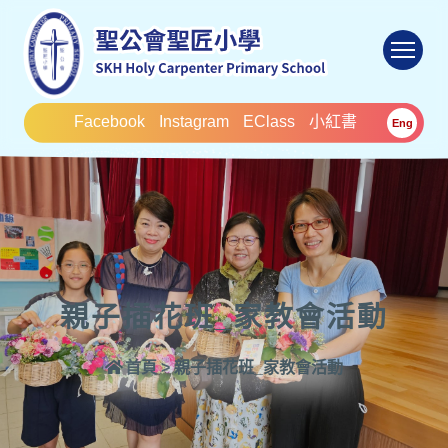
To
Facebook
Instagram
EClass
小紅書
Eng
親子插花班_家教會活動
首頁
>
親子插花班_家教會活動