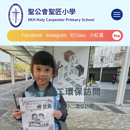
To
Facebook
Instagram
EClass
小紅書
Eng
小一小二環保訪問
首頁
>
小一小二環保訪問