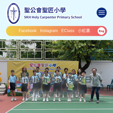
To
Facebook
Instagram
EClass
小紅書
Eng
English Day(英文日)
首頁
>
English Day(英文日)