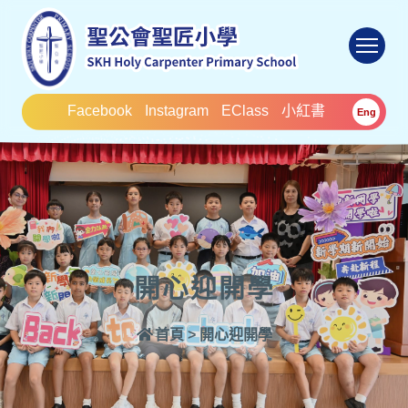
To
Facebook
Instagram
EClass
小紅書
Eng
開心迎開學
首頁
>
開心迎開學