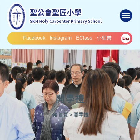
To
Facebook
Instagram
EClass
小紅書
Eng
開學禮
首頁
>
開學禮