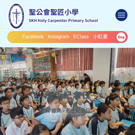
To
Facebook
Instagram
EClass
小紅書
Eng
烈士紀念日
首頁
>
烈士紀念日