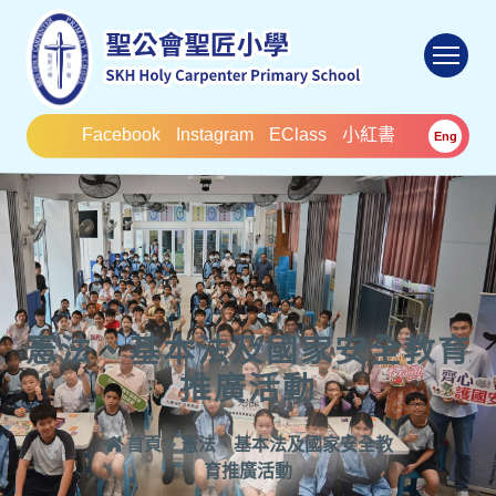
To
Facebook
Instagram
EClass
小紅書
Eng
憲法、基本法及國家安全教育
推廣活動
首頁
>
憲法、基本法及國家安全教
育推廣活動