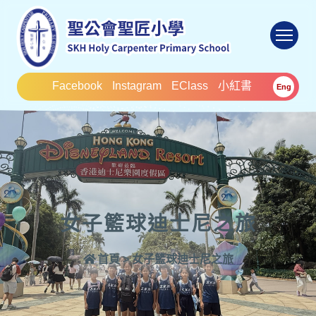
To
Facebook
Instagram
EClass
小紅書
Eng
女子籃球迪士尼之旅
首頁
>
女子籃球迪士尼之旅