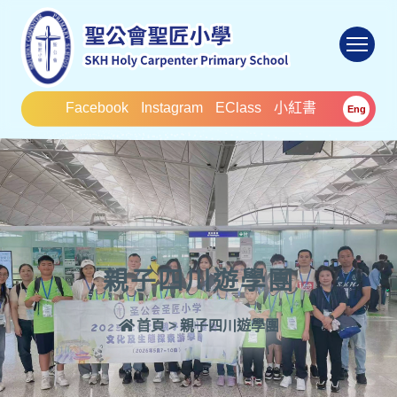
To
Facebook
Instagram
EClass
小紅書
Eng
親子四川遊學團
首頁
>
親子四川遊學團