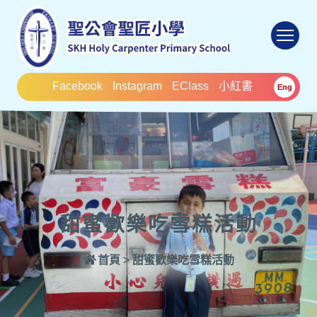
To
Facebook
Instagram
EClass
小紅書
Eng
甜蜜歡樂吃雪糕活動
首頁
>
甜蜜歡樂吃雪糕活動